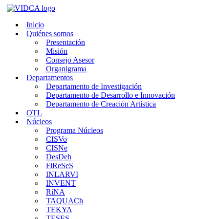
Saltar
al
Inicio
contenido
Quiénes somos
Presentación
Misión
Consejo Asesor
Organigrama
Departamentos
Departamento de Investigación
Departamento de Desarrollo e Innovación
Departamento de Creación Artística
OTL
Núcleos
Programa Núcleos
CISVo
CISNe
DesDeh
FiReSeS
INLARVI
INVENT
RiNA
TAQUACh
TEKYA
TESES