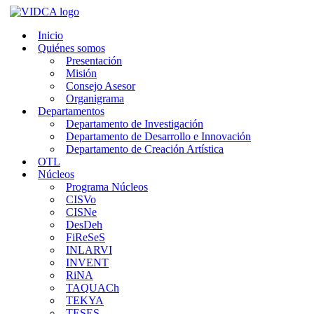
Saltar
al
Inicio
contenido
Quiénes somos
Presentación
Misión
Consejo Asesor
Organigrama
Departamentos
Departamento de Investigación
Departamento de Desarrollo e Innovación
Departamento de Creación Artística
OTL
Núcleos
Programa Núcleos
CISVo
CISNe
DesDeh
FiReSeS
INLARVI
INVENT
RiNA
TAQUACh
TEKYA
TESES