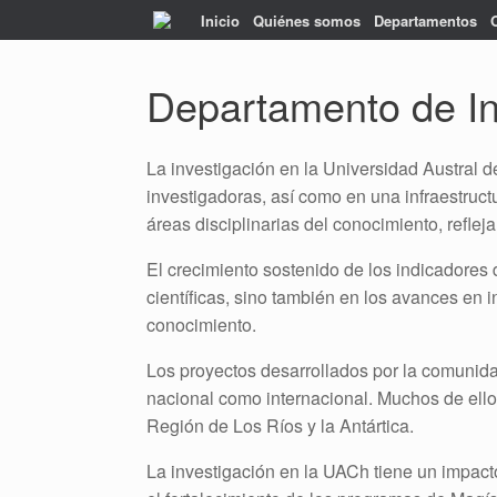
Saltar
Inicio
Quiénes somos
Departamentos
al
contenido
Departamento de In
La investigación en la Universidad Austral d
investigadoras, así como en una infraestruc
áreas disciplinarias del conocimiento, reflej
El crecimiento sostenido de los indicadores
científicas, sino también en los avances en 
conocimiento.
Los proyectos desarrollados por la comunida
nacional como internacional. Muchos de ellos
Región de Los Ríos y la Antártica.
La investigación en la UACh tiene un impacto