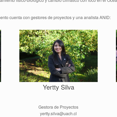
lamiento físico-biológico y cambio climático con foco en el Océa
ento cuenta con gestores de proyectos y una analista ANID:
Yertty Silva
Gestora de Proyectos
yertty.silva@uach.cl