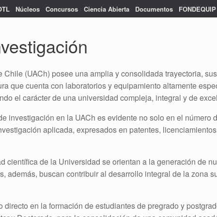
OTL
Núcleos
Concursos
Ciencia Abierta
Documentos
FONDEQUIP
vestigación
e Chile (UACh) posee una amplia y consolidada trayectoria, sus
tura que cuenta con laboratorios y equipamiento altamente espe
ando el carácter de una universidad compleja, integral y de exce
 de investigación en la UACh es evidente no solo en el número 
investigación aplicada, expresados en patentes, licenciamientos
d científica de la Universidad se orientan a la generación de 
, además, buscan contribuir al desarrollo integral de la zona su
 directo en la formación de estudiantes de pregrado y postgrad