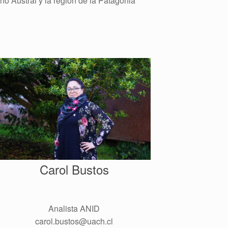
no Austral y la región de la Patagonia
Carol Bustos
Analista ANID
carol.bustos@uach.cl