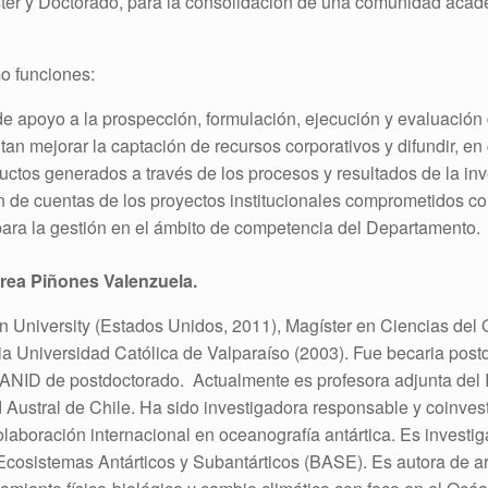
íster y Doctorado, para la consolidación de una comunidad aca
o funciones:
de apoyo a la prospección, formulación, ejecución y evaluación
n mejorar la captación de recursos corporativos y difundir, en
uctos generados a través de los procesos y resultados de la inv
ón de cuentas de los proyectos institucionales comprometidos c
ra la gestión en el ámbito de competencia del Departamento.
rea Piñones Valenzuela.
 University (Estados Unidos, 2011), Magíster en Ciencias del 
cia Universidad Católica de Valparaíso (2003). Fue becaria pos
a ANID de postdoctorado. Actualmente es profesora adjunta del 
ad Austral de Chile. Ha sido investigadora responsable y coin
laboración internacional en oceanografía antártica. Es invest
 Ecosistemas Antárticos y Subantárticos (BASE). Es autora de ar