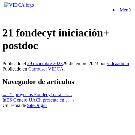
Saltar
Menú
al
contenido
21 fondecyt iniciación+
postdoc
Publicado el
29 diciembre 2023
29 diciembre 2023
por
vidcaadmin
Publicado en
Carrousel VIDCA
.
Navegador de artículos
←
21 proyectos Fondecyt para las…
InES Género UACh presenta en…
→
Un Tema de
SiteOrigin