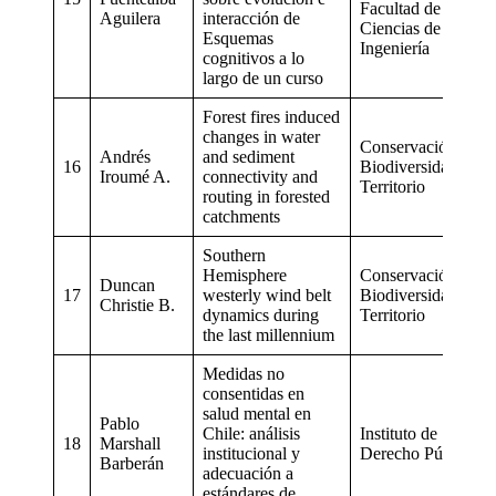
Facultad de
Aguilera
interacción de
Ciencias de la
Esquemas
Ingeniería
cognitivos a lo
largo de un curso
Forest fires induced
changes in water
Conservación,
Andrés
and sediment
16
Biodiversidady
Iroumé A.
connectivity and
Territorio
routing in forested
catchments
Southern
Hemisphere
Conservación,
Duncan
17
westerly wind belt
Biodiversidady
Christie B.
dynamics during
Territorio
the last millennium
Medidas no
consentidas en
salud mental en
Pablo
Chile: análisis
Instituto de
18
Marshall
institucional y
Derecho Público
Barberán
adecuación a
estándares de