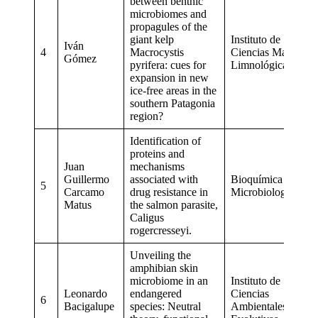
between benthic
microbiomes and
propagules of the
giant kelp
Instituto de
Iván
4
Macrocystis
Ciencias Marinas y
Gómez
pyrifera: cues for
Limnológicas
expansion in new
ice-free areas in the
southern Patagonia
region?
Identification of
proteins and
Juan
mechanisms
Guillermo
associated with
Bioquímica y
5
Carcamo
drug resistance in
Microbiología
Matus
the salmon parasite,
Caligus
rogercresseyi.
Unveiling the
amphibian skin
microbiome in an
Instituto de
Leonardo
endangered
Ciencias
6
Bacigalupe
species: Neutral
Ambientales y