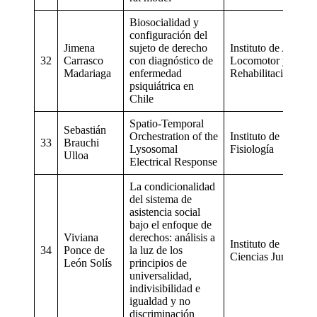
Biosocialidad y
configuración del
Jimena
sujeto de derecho
Instituto de Aparat
32
Carrasco
con diagnóstico de
Locomotor y
Madariaga
enfermedad
Rehabilitación
psiquiátrica en
Chile
Spatio-Temporal
Sebastián
Orchestration of the
Instituto de
33
Brauchi
Lysosomal
Fisiología
Ulloa
Electrical Response
La condicionalidad
del sistema de
asistencia social
bajo el enfoque de
Viviana
derechos: análisis a
Instituto de
34
Ponce de
la luz de los
Ciencias Jurídicas
León Solís
principios de
universalidad,
indivisibilidad e
igualdad y no
discriminación