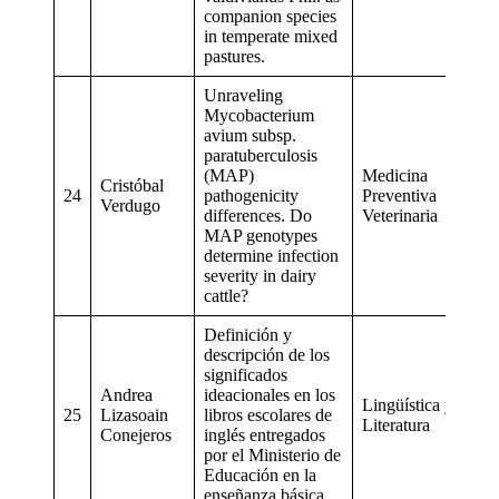
companion species
in temperate mixed
pastures.
Unraveling
Mycobacterium
avium subsp.
paratuberculosis
(MAP)
Medicina
Cristóbal
24
pathogenicity
Preventiva
Verdugo
differences. Do
Veterinaria
MAP genotypes
determine infection
severity in dairy
cattle?
Definición y
descripción de los
significados
Andrea
ideacionales en los
Lingüística y
25
Lizasoain
libros escolares de
Literatura
Conejeros
inglés entregados
por el Ministerio de
Educación en la
enseñanza básica.