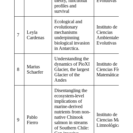
theory, functional
Evolutivas
profiles and
survival
Ecological and
evolutionary
Instituto de
Leyla
mechanisms
Ciencias
7
Cardenas
underpinning
Ambientales y
biological invasion
Evolutivas
in Antarctica.
Understanding the
dynamics of PioXI
Instituto de
Marius
8
Glacier, the largest
Ciencias Físicas y
Schaefer
Glacier of the
Matemáticas
Andes
Disentangling the
ecosystem-level
implications of
marine-derived
nutrients from non-
Instituto de
Pablo
native Chinook
9
Ciencias Marinas y
Fierro
salmon in streams
Limnológicas
of Southern Chile: