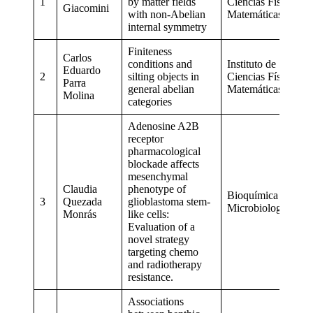
1
by matter fields
Ciencias Físicas y
Giacomini
with non-Abelian
Matemáticas
internal symmetry
Finiteness
Carlos
conditions and
Instituto de
Eduardo
2
silting objects in
Ciencias Físicas y
Parra
general abelian
Matemáticas
Molina
categories
Adenosine A2B
receptor
pharmacological
blockade affects
mesenchymal
Claudia
phenotype of
Bioquímica y
3
Quezada
glioblastoma stem-
Microbiología
Monrás
like cells:
Evaluation of a
novel strategy
targeting chemo
and radiotherapy
resistance.
Associations