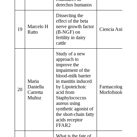
derechos humanos
Dissecting the
effect of the beta
Marcelo H
nerve growth factor
19
Ciencia Animal
Ratto
(B-NGF) on
fertility in dairy
cattle
Study of a new
approach to
improve the
impairment of the
blood-milk barrier
Maria
in mastitis induced
Daniella
by Lipoteichoic
Farmacología y
20
Carretta
acid from
Morfofisiología
Muñoz
Staphylococcus
aureus using
synthetic agonist of
the short-chain fatty
acids receptor
FFAR2
What is the fate of