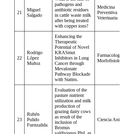
pathogens and
Medicina
Miguel
antibiotic residues
21
Preventiva
Salgado
in cattle waste milk
Veterinaria
after being treated
with copper ions?
Enhancing the
Therapeutic
Potential of Novel
Rodrigo
KRASmut
Farmacología y
22
López
Inhibitors in Lung
Morfofisiología
Muñoz
Cancer through
Mevalonate
Pathway Blockade
with Statins.
Evaluation of the
pasture nutrient
utilization and milk
production of
grazing dairy cows
Rubén
as result of the
23
Pulido
Ciencia Animal
inclusion of
Fuenzalida
Bromus
valdivianus Phil. as