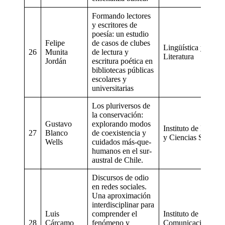
Formando lectores
y escritores de
poesía: un estudio
Felipe
de casos de clubes
Lingüística y
26
Munita
de lectura y
Literatura
Jordán
escritura poética en
bibliotecas públicas
escolares y
universitarias
Los pluriversos de
la conservación:
Gustavo
explorando modos
Instituto de Histori
27
Blanco
de coexistencia y
y Ciencias Sociales
Wells
cuidados más-que-
humanos en el sur-
austral de Chile.
Discursos de odio
en redes sociales.
Una aproximación
interdisciplinar para
Luis
comprender el
Instituto de
28
Cárcamo
fenómeno y
Comunicación