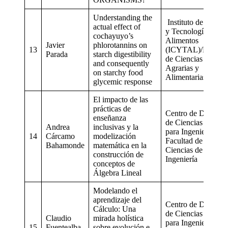
Understanding the
Instituto de Cienci
actual effect of
y Tecnología de los
cochayuyo’s
Alimentos
Javier
phlorotannins on
13
(ICYTAL)/Faculta
Parada
starch digestibility
de Ciencias
and consequently
Agrarias y
on starchy food
Alimentarias
glycemic response
El impacto de las
prácticas de
Centro de Docenci
enseñanza
de Ciencias Básica
Andrea
inclusivas y la
para Ingeniería /
14
Cárcamo
modelización
Facultad de
Bahamonde
matemática en la
Ciencias de la
construcción de
Ingeniería
conceptos de
Álgebra Lineal
Modelando el
aprendizaje del
Centro de Docenci
Cálculo: Una
de Ciencias Básica
Claudio
mirada holística
para Ingeniería /
15
Fuentealba
sobre evolución e