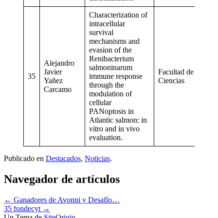
Characterization of
intracellular
survival
mechanisms and
evasion of the
Renibacterium
Alejandro
salmoninarum
Javier
Facultad de
35
immune response
Yañez
Ciencias
through the
Carcamo
modulation of
cellular
PANoptosis in
Atlantic salmon: in
vitro and in vivo
evaluation.
Publicado en
Destacados
,
Noticias
.
Navegador de artículos
←
Ganadores de Avonni y Desafío…
35 fondecyt
→
Un Tema de
SiteOrigin