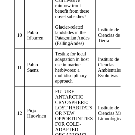
Can invasive
rainbow trout
benefit from these
novel subsidies?
Glacier-related
Instituto de
Pablo
landslides in the
10
Ciencias de la
Iribarren
Patagonian Andes
Tierra
(FallingAndes)
Testing for local
adaptation in host
Instituto de
Pablo
use in marine
Ciencias
11
Saenz
herbivores: a
Ambientales y
multidisciplinary
Evolutivas
approach
FUTURE
ANTARCTIC
CRYOSPHERE:
LOST HABITATS
Instituto de
Pirjo
12
OR NEW
Ciencias Marinas y
Huovinen
OPPORTUNITIES
Limnológicas
FOR COLD-
ADAPTED
ORGANISMS?