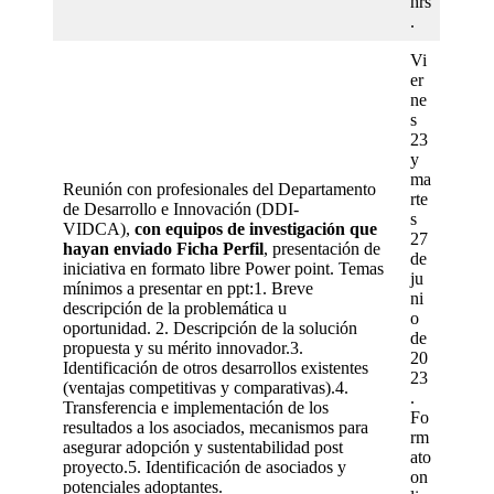
hrs
.
Vi
er
ne
s
23
y
ma
Reunión con profesionales del Departamento
rte
de Desarrollo e Innovación (DDI-
s
VIDCA),
con equipos de investigación que
27
hayan enviado Ficha Perfil
, presentación de
de
iniciativa en formato libre Power point. Temas
ju
mínimos a presentar en ppt:1. Breve
ni
descripción de la problemática u
o
oportunidad. 2. Descripción de la solución
de
propuesta y su mérito innovador.3.
20
Identificación de otros desarrollos existentes
23
(ventajas competitivas y comparativas).4.
.
Transferencia e implementación de los
Fo
resultados a los asociados, mecanismos para
rm
asegurar adopción y sustentabilidad post
ato
proyecto.5. Identificación de asociados y
on
potenciales adoptantes.