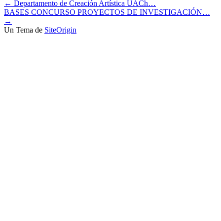
←
Departamento de Creación Artística UACh…
BASES CONCURSO PROYECTOS DE INVESTIGACIÓN…
→
Un Tema de
SiteOrigin