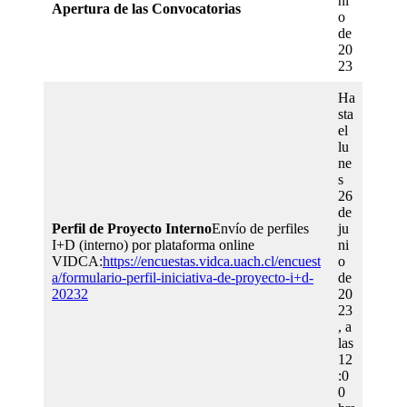
ni
Apertura de las Convocatorias
o
de
20
23
Ha
sta
el
lu
ne
s
26
de
Perfil de Proyecto Interno
Envío de perfiles
ju
I+D (interno) por plataforma online
ni
VIDCA:
https://encuestas.vidca.uach.cl/encuest
o
a/formulario-perfil-iniciativa-de-proyecto-i+d-
de
20232
20
23
, a
las
12
:0
0