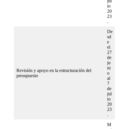
jul
io
20
23
.
De
sd
e
el
27
de
ju
ni
Revisión y apoyo en la estructuración del
o
presupuesto
al
7
de
jul
io
20
23
.
M