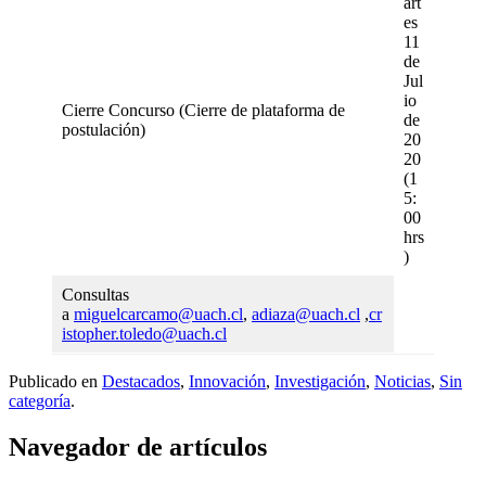
art
es
11
de
Jul
io
Cierre Concurso (Cierre de plataforma de
de
postulación)
20
20
(1
5:
00
hrs
)
Consultas
a
miguelcarcamo@uach.cl
,
adiaza@uach.cl
,
cr
istopher.toledo@uach.cl
Publicado en
Destacados
,
Innovación
,
Investigación
,
Noticias
,
Sin
categoría
.
Navegador de artículos