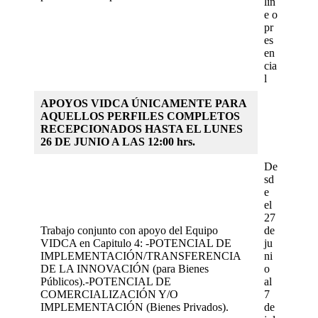
lin
e o
pr
es
en
cia
l
APOYOS VIDCA ÚNICAMENTE PARA
AQUELLOS PERFILES COMPLETOS
RECEPCIONADOS HASTA EL LUNES
26 DE JUNIO A LAS 12:00 hrs.
De
sd
e
el
27
Trabajo conjunto con apoyo del Equipo
de
VIDCA en Capitulo 4: -POTENCIAL DE
ju
IMPLEMENTACIÓN/TRANSFERENCIA
ni
DE LA INNOVACIÓN (para Bienes
o
Públicos).-POTENCIAL DE
al
COMERCIALIZACIÓN Y/O
7
IMPLEMENTACIÓN (Bienes Privados).
de