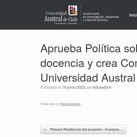
Saltar
al
contenido
Inic
Aprueba Política sob
docencia y crea Com
Universidad Austral
Publicado el
16 junio 2022
por
vidcaadmin
Publicado en
Resoluciones
.
Navegador de artículos
←
Primera Residencia del proyecto «Cuerpos,…