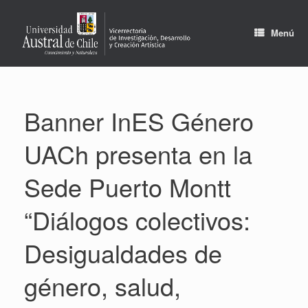
Saltar
al
contenido
Menú
Banner InES Género
UACh presenta en la
Sede Puerto Montt
“Diálogos colectivos:
Desigualdades de
género, salud,