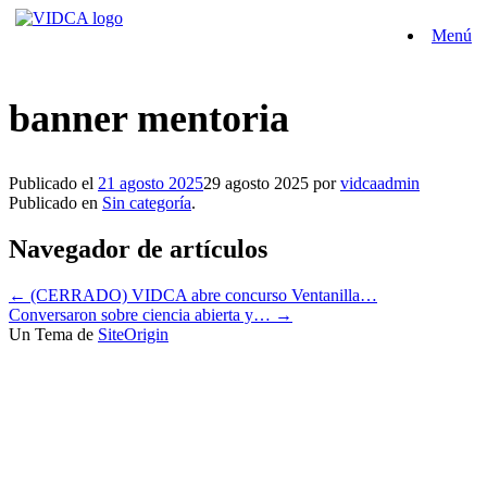
Saltar
Menú
al
contenido
banner mentoria
Publicado el
21 agosto 2025
29 agosto 2025
por
vidcaadmin
Publicado en
Sin categoría
.
Navegador de artículos
←
(CERRADO) VIDCA abre concurso Ventanilla…
Conversaron sobre ciencia abierta y…
→
Un Tema de
SiteOrigin