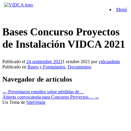
Saltar
Menú
al
contenido
Bases Concurso Proyectos
de Instalación VIDCA 2021
Publicado el
24 septiembre 2021
1 octubre 2021
por
vidcaadmin
Publicado en
Bases y Formularios
,
Documentos
.
Navegador de artículos
←
Presentaron estudios sobre pérdidas de…
Abierta convocatoria para Concurso Proyectos…
→
Un Tema de
SiteOrigin