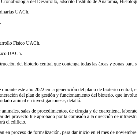
Cronobiología del Desarrollo, adscrito Instituto de Anatomía, Histologí
erinarias UACh.
h.
esarrollo Físico UACh.
Físico UACh.
trucción del bioterio central que contenga todas las áreas y zonas para
urante este año 2022 en la generación del plano de bioterio central, e
neración del plan de gestión y funcionamiento del bioterio, que involuc
cuidado animal en investigaciones», detalló.
 animales, salas de procedimientos, de cirugía y de cuarentena, laborat
r del proyecto fue aprobado por la comisión a la dirección de infraestr
á el edificio.
ran en proceso de formalización, para dar inicio en el mes de noviembr