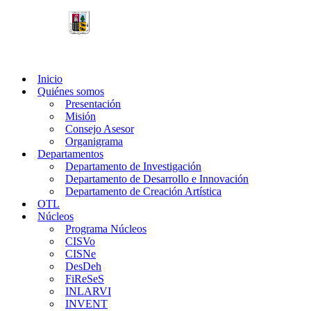
Saltar
al
contenido
Inicio
Quiénes somos
Presentación
Misión
Consejo Asesor
Organigrama
Departamentos
Departamento de Investigación
Departamento de Desarrollo e Innovación
Departamento de Creación Artística
OTL
Núcleos
Programa Núcleos
CISVo
CISNe
DesDeh
FiReSeS
INLARVI
INVENT