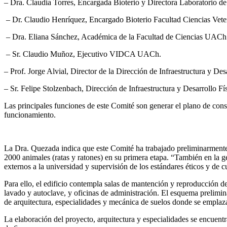
– Dra. Claudia Torres, Encargada Bioterio y Directora Laboratorio de 
– Dr. Claudio Henríquez, Encargado Bioterio Facultad Ciencias Vet
– Dra. Eliana Sánchez, Académica de la Facultad de Ciencias UAC
– Sr. Claudio Muñoz, Ejecutivo VIDCA UACh.
– Prof. Jorge Alvial, Director de la Dirección de Infraestructura y D
– Sr. Felipe Stolzenbach, Dirección de Infraestructura y Desarrollo 
Las principales funciones de este Comité son generar el plano de cons
funcionamiento.
La Dra. Quezada indica que este Comité ha trabajado preliminarmente d
2000 animales (ratas y ratones) en su primera etapa. “También en la ge
externos a la universidad y supervisión de los estándares éticos y de 
Para ello, el edificio contempla salas de mantención y reproducción de
lavado y autoclave, y oficinas de administración. El esquema prelimina
de arquitectura, especialidades y mecánica de suelos donde se emplazar
La elaboración del proyecto, arquitectura y especialidades se encuent