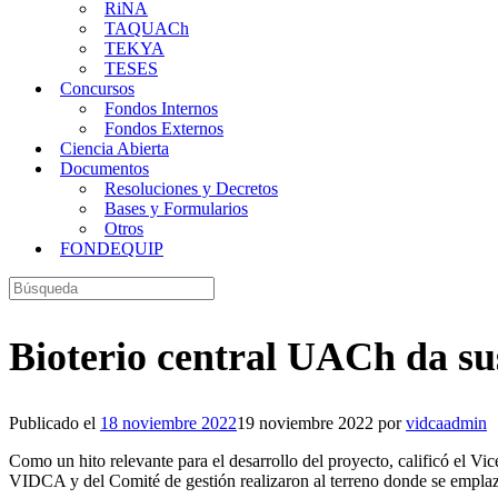
RiNA
TAQUACh
TEKYA
TESES
Concursos
Fondos Internos
Fondos Externos
Ciencia Abierta
Documentos
Resoluciones y Decretos
Bases y Formularios
Otros
FONDEQUIP
Buscar:
Bioterio central UACh da su
Publicado el
18 noviembre 2022
19 noviembre 2022
por
vidcaadmin
Como un hito relevante para el desarrollo del proyecto, calificó el Vi
VIDCA y del Comité de gestión realizaron al terreno donde se emplazar