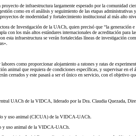
un proyecto de infraestructura largamente esperado por la comunidad ci
ión como en el análisis y seguimiento de las etapas administrativas y d
ectos de modernidad y fortalecimiento institucional al más alto nive
ectora de Investigación de la UACh, quien precisó que “la generación e 
la con los más altos estándares internacionales de acreditación para la
n esta infraestructura se verán fortalecidas líneas de investigación co
otras».
r labores como proporcionar alojamiento a ratones y ratas de experiment
ión animal que requiera de condiciones específicas, y supervisar en el á
án cerrados y este pasará a ser el único en servicio, con el objetivo q
Central UACh de la VIDCA, liderado por la Dra. Claudia Quezada, Direc
uidado y uso animal (CICUA) de la VIDCA-UACh.
dado y uso animal de la VIDCA-UACh.