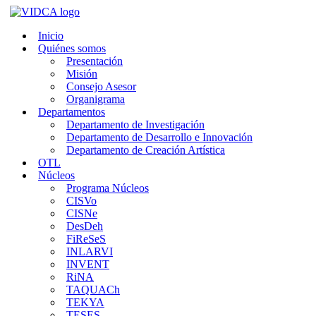
Saltar
al
Inicio
contenido
Quiénes somos
Presentación
Misión
Consejo Asesor
Organigrama
Departamentos
Departamento de Investigación
Departamento de Desarrollo e Innovación
Departamento de Creación Artística
OTL
Núcleos
Programa Núcleos
CISVo
CISNe
DesDeh
FiReSeS
INLARVI
INVENT
RiNA
TAQUACh
TEKYA
TESES