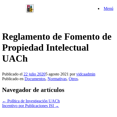
Saltar
Menú
al
contenido
Reglamento de Fomento de
Propiedad Intelectual
UACh
Publicado el
22 julio 2020
5 agosto 2021
por
vidcaadmin
Publicado en
Documentos
,
Normativas
,
Otros
.
Navegador de artículos
←
Política de Investigación UACh
Incentivo por Publicaciones ISI
→