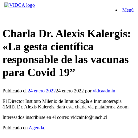
Saltar
Menú
al
contenido
Charla Dr. Alexis Kalergis:
«La gesta científica
responsable de las vacunas
para Covid 19”
Publicado el
24 enero 2022
24 enero 2022
por
vidcaadmin
El Director Instituto Milenio de Inmunología e Inmunoterapia
(IMII), Dr. Alexis Kalergis, dará esta charla vía plataforma Zoom.
Interesados inscribirse en el correo vidcainfo@uach.cl
Publicado en
Agenda
.