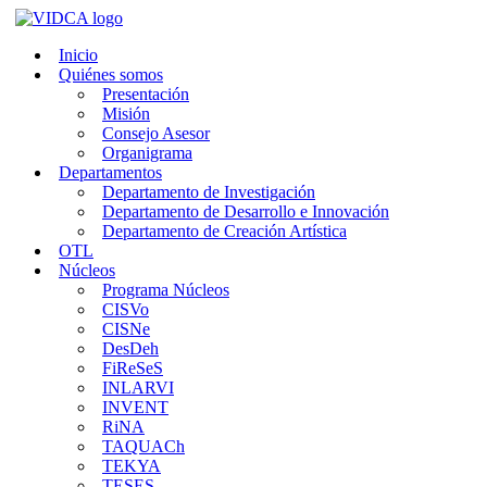
Saltar
al
Inicio
contenido
Quiénes somos
Presentación
Misión
Consejo Asesor
Organigrama
Departamentos
Departamento de Investigación
Departamento de Desarrollo e Innovación
Departamento de Creación Artística
OTL
Núcleos
Programa Núcleos
CISVo
CISNe
DesDeh
FiReSeS
INLARVI
INVENT
RiNA
TAQUACh
TEKYA
TESES