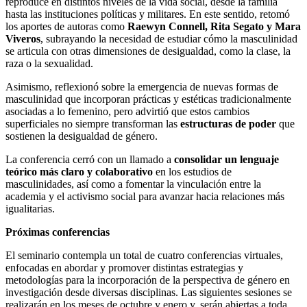
reproduce en distintos niveles de la vida social, desde la familia
hasta las instituciones políticas y militares. En este sentido, retomó
los aportes de autoras como
Raewyn Connell, Rita Segato y Mara
Viveros
, subrayando la necesidad de estudiar cómo la masculinidad
se articula con otras dimensiones de desigualdad, como la clase, la
raza o la sexualidad.
Asimismo, reflexionó sobre la emergencia de nuevas formas de
masculinidad que incorporan prácticas y estéticas tradicionalmente
asociadas a lo femenino, pero advirtió que estos cambios
superficiales no siempre transforman las
estructuras de poder
que
sostienen la desigualdad de género.
La conferencia cerró con un llamado a
consolidar un lenguaje
teórico más claro y colaborativo
en los estudios de
masculinidades, así como a fomentar la vinculación entre la
academia y el activismo social para avanzar hacia relaciones más
igualitarias.
Próximas conferencias
El seminario contempla un total de cuatro conferencias virtuales,
enfocadas en abordar y promover distintas estrategias y
metodologías para la incorporación de la perspectiva de género en
investigación desde diversas disciplinas. Las siguientes sesiones se
realizarán en los meses de octubre y enero y, serán abiertas a toda