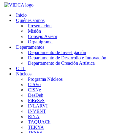
Saltar
al
Inicio
contenido
Quiénes somos
Presentación
Misión
Consejo Asesor
Organigrama
Departamentos
Departamento de Investigación
Departamento de Desarrollo e Innovación
Departamento de Creación Artística
OTL
Núcleos
Programa Núcleos
CISVo
CISNe
DesDeh
FiReSeS
INLARVI
INVENT
RiNA
TAQUACh
TEKYA
TESES