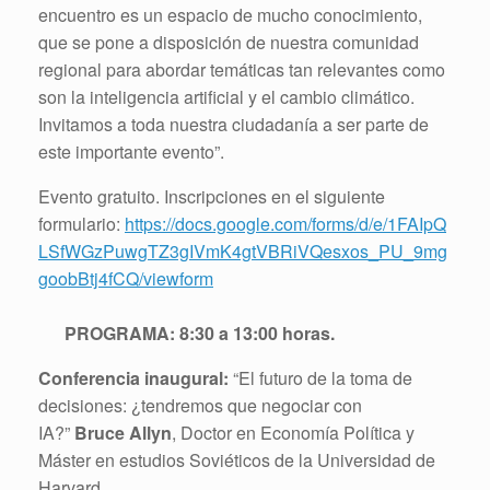
encuentro es un espacio de mucho conocimiento,
que se pone a disposición de nuestra comunidad
regional para abordar temáticas tan relevantes como
son la inteligencia artificial y el cambio climático.
Invitamos a toda nuestra ciudadanía a ser parte de
este importante evento”.
Evento gratuito. Inscripciones en el siguiente
formulario:
https://docs.google.com/forms/d/e/1FAIpQ
LSfWGzPuwgTZ3gIVmK4gtVBRiVQesxos_PU_9mg
goobBtj4fCQ/viewform
PROGRAMA: 8:30 a 13:00 horas.
Conferencia inaugural:
“El futuro de la toma de
decisiones: ¿tendremos que negociar con
IA?”
Bruce Allyn
, Doctor en Economía Política y
Máster en estudios Soviéticos de la Universidad de
Harvard.