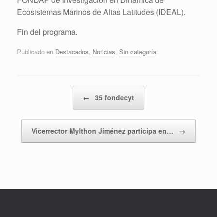
Ecosistemas Marinos de Altas Latitudes (IDEAL).
Fin del programa.
Publicado en
Destacados
,
Noticias
,
Sin categoría
.
Navegador de artículos
←
35 fondecyt
Vicerrector Mylthon Jiménez participa en…
→