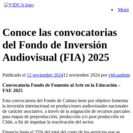
Saltar
Menú
al
contenido
Conoce las convocatorias
del Fondo de Inversión
Audiovisual (FIA) 2025
Publicado el
12 noviembre 2024
12 noviembre 2024
por
vidcaadmin
Convocatoria Fondo de Fomento al Arte en la Educación –
FAE 2025
Esta convocatoria del Fondo de Cultura tiene por objetivo fomentar
la inversión internacional en producciones audiovisuales nacionales
de carácter asociativo, a través de la asignación de recursos parciales
para etapas de preproducción, producción y/o post producción en
Chile, a fin de impulsar la reactivación del sector. ​
Financia hasta el 35% del total del costo de los servicios que se