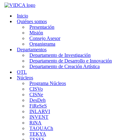
Saltar
al
Inicio
contenido
Quiénes somos
Presentación
Misión
Consejo Asesor
Organigrama
Departamentos
Departamento de Investigación
Departamento de Desarrollo e Innovación
Departamento de Creación Artística
OTL
Núcleos
Programa Núcleos
CISVo
CISNe
DesDeh
FiReSeS
INLARVI
INVENT
RiNA
TAQUACh
TEKYA
TESES