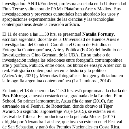
investigadora ANID/Fondecyt, profesora asociada en la Universidad
Finis Terrae y directora de PAM / Plataforma Arte y Medios. Sus
investigaciones y proyectos curatoriales han abordado los usos y
apropiaciones experimentales de las ciencias y las tecnologías
contemporáneas desde la creación artística.
El 11 de enero a las 11.30 hrs. se presentará
Natalia Fortuny
,
escritora argentina, docente de la Universidad de Buenos Aires e
investigadora del Conicet. Coordina el Grupo de Estudios en
Fotografía Contemporánea, Arte y Política (FoCo) del Instituto de
Investigaciones Gino Germani de la UBA. En su trabajo de
investigación indaga las relaciones entre fotografía contemporánea,
arte y política. Publicó, entre otros, los libros de ensayo Arder con lo
real. Fotografía contemporánea en la historia y lo político
(ArtexArte, 2021) y Memorias fotográficas. Imagen y dictadura en
la fotografía argentina contemporánea (La Luminosa, 2014).
En tanto, el 18 de enero a las 11:30 hrs. está programada la charla de
Paz Fábrega
, cineasta costarricense, graduada de la London Film
School. Su primer largometraje, Agua fría de mar (2010), fue
estrenado en el Festival de Rotterdam, donde obtuvo el Tiger
Award. Su segundo largometraje Viaje (2015), se estrena en el
festival de Tribeca. Es productora de la película Medea (2017)
dirigida por Alexandra Latishev, que tuvo su estreno en el Festival
de San Sebastián, y ganó dos Premios Nacionales en Costa Rica.