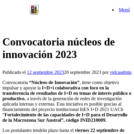
Saltar
Menú
al
contenido
Convocatoria núcleos de
innovación 2023
Publicado el
12 septiembre 2023
20 septiembre 2023
por
vidcaadmin
Convocatoria
“Núcleos de Innovación”
, tiene como objetivo
impulsar y apoyar la
I+D+i colaborativa con foco en la
transferencia de resultados de I+D en temas de interés público o
productivo
, a través de la generación de redes de investigación
aplicada internas y externas. Esta iniciativa es posible gracias al
financiamiento del proyecto institucional InES I+D 2021 UACh
“
Fortalecimiento de las capacidades de I+D para el Desarrollo
de la Macrozona Sur Austral”, código INID210009.
Los postulantes tendrán plazo hasta el
viernes 22 septiembre de