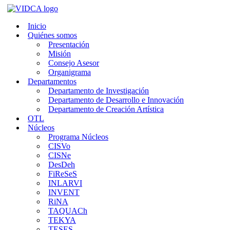
Saltar
al
Inicio
contenido
Quiénes somos
Presentación
Misión
Consejo Asesor
Organigrama
Departamentos
Departamento de Investigación
Departamento de Desarrollo e Innovación
Departamento de Creación Artística
OTL
Núcleos
Programa Núcleos
CISVo
CISNe
DesDeh
FiReSeS
INLARVI
INVENT
RiNA
TAQUACh
TEKYA
TESES