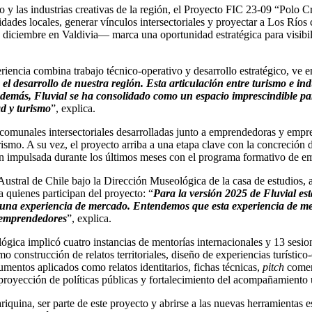
o y las industrias creativas de la región, el Proyecto FIC 23-09 “Polo 
ades locales, generar vínculos intersectoriales y proyectar a Los Ríos c
 diciembre en Valdivia— marca una oportunidad estratégica para visibil
cia combina trabajo técnico-operativo y desarrollo estratégico, ve en 
 el desarrollo de nuestra región. Esta articulación entre turismo e ind
Además, Fluvial se ha consolidado como un espacio imprescindible para
ad y turismo
”, explica.
s comunales intersectoriales desarrolladas junto a emprendedoras y empr
rismo. A su vez, el proyecto arriba a una etapa clave con la concreción
ción impulsada durante los últimos meses con el programa formativo de e
 Austral de Chile bajo la Dirección Museológica de la casa de estudios
a quienes participan del proyecto: “
Para la versión 2025 de Fluvial e
n una experiencia de mercado. Entendemos que esta experiencia de m
s emprendedores
”, explica.
gica implicó cuatro instancias de mentorías internacionales y 13 sesione
construcción de relatos territoriales, diseño de experiencias turístico
mentos aplicados como relatos identitarios, fichas técnicas,
pitch
comer
 proyección de políticas públicas y fortalecimiento del acompañamiento u
quina, ser parte de este proyecto y abrirse a las nuevas herramientas es