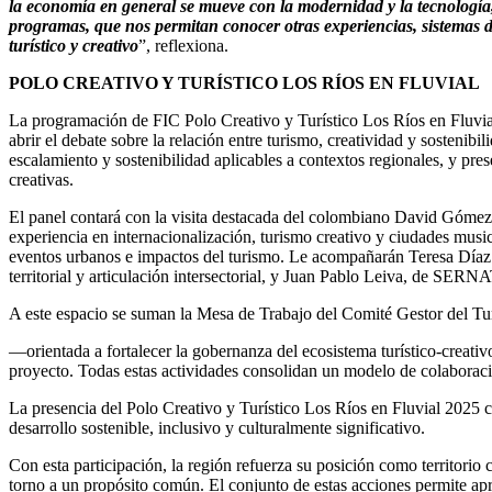
la economía en general se mueve con la modernidad y la tecnología
programas, que nos permitan conocer otras experiencias, sistemas 
turístico y creativo
”, reflexiona.
POLO CREATIVO Y TURÍSTICO LOS RÍOS EN FLUVIAL
La programación de FIC Polo Creativo y Turístico Los Ríos en Fluvia
abrir el debate sobre la relación entre turismo, creatividad y sostenib
escalamiento y sostenibilidad aplicables a contextos regionales, y prese
creativas.
El panel contará con la visita destacada del colombiano David Gómez, 
experiencia en internacionalización, turismo creativo y ciudades mus
eventos urbanos e impactos del turismo. Le acompañarán Teresa Díaz –
territorial y articulación intersectorial, y Juan Pablo Leiva, de SE
A este espacio se suman la Mesa de Trabajo del Comité Gestor del T
—orientada a fortalecer la gobernanza del ecosistema turístico-creati
proyecto. Todas estas actividades consolidan un modelo de colaboració
La presencia del Polo Creativo y Turístico Los Ríos en Fluvial 2025 
desarrollo sostenible, inclusivo y culturalmente significativo.
Con esta participación, la región refuerza su posición como territorio 
torno a un propósito común. El conjunto de estas acciones permite apr