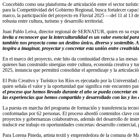
Concebido como una plataforma de articulación entre el sector turístic
para la Competitividad del Gobierno Regional, busca fortalecer capacid
marco, la participación del proyecto en Fluvial 2025 —del 11 al 13 de
robusta entre cultura, turismo y desarrollo territorial.
Juan Pablo Leiva, director regional de SERNATUR, quien en su experien
invita a reconocer que la interculturalidad es un valor esencial para
también nos proyecta como un destino único, diverso y sostenible. 
inspira a imaginar, proyectar y concretar esta unión entre creativid
En el marco del proyecto, este hito da continuidad directa a las mesa
quienes han construido sinergias entre cultura, economía creativa y tu
2025, instancia que permitirá consolidar el aprendizaje y la articula
El Polo Creativo y Turístico los Ríos es ejecutado por la Universidad
quien señala el valor y la oportunidad que significa este encuentro par
el proceso que hemos llevado durante el año se pueda concretar e
las experiencias que hemos compartido y desarrollado con las y lo
La puesta en marcha del programa de formación y transferencia tecnoló
conformadas por 62 personas. El proceso abordó contenidos clave como 
proyectos y gobernanzas colaborativas, además del desarrollo de instru
traducir ese trabajo en oportunidades concretas: desarrollo comercial,
Para Lorena Pineda, artista textil y emprendedora de la comuna de Mari