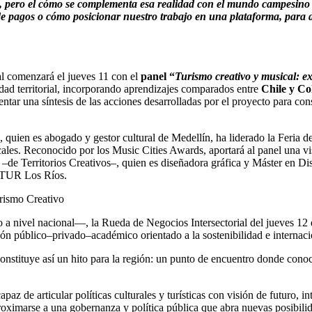
, pero el cómo se complementa esa realidad con el mundo campesino q
de pagos o cómo posicionar nuestro trabajo en una plataforma, para 
l comenzará el jueves 11 con el
panel “
Turismo creativo y musical: exp
ilidad territorial, incorporando aprendizajes comparados entre
Chile y C
ntar una síntesis de las acciones desarrolladas por el proyecto para conso
quien es abogado y gestor cultural de Medellín, ha liderado la Feria de 
icales. Reconocido por los Music Cities Awards, aportará al panel una 
de Territorios Creativos–, quien es diseñadora gráfica y Máster en Dise
RNATUR Los Ríos.
urismo Creativo
vo a nivel nacional—, la Rueda de Negocios Intersectorial del jueves 12
n público–privado–académico orientado a la sostenibilidad e internacio
constituye así un hito para la región: un punto de encuentro donde con
capaz de articular políticas culturales y turísticas con visión de futuro,
oximarse a una gobernanza y política pública que abra nuevas posibilida