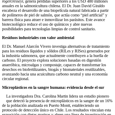
rogercresseyi
, genera pérdidas superiores a los USD 480 millones
anuales en la salmonicultura chilena. El Dr. Juan David Giraldo
encabeza el desarrollo de una biopelícula natural fabricada a partir
de polímeros de piel de salmón, que actúa como “piel artificial” y
barrera física para atraer e inmovilizar los parásitos. Este avance
biotecnológico reduce el uso de químicos y abre nuevas
posibilidades para tecnologías limpias de control sanitario.
Residuos industriales con valor ambiental
El Dr. Manuel Alarcón Vivero investiga alternativas de tratamiento
para los residuos líquidos y sólidos (RILes y RISes) generados por
la industria salmonera, que actualmente contribuyen a la huella de
carbono. El proyecto explora soluciones basadas en digestión
anaeróbica, microalgas y compostaje, capaces de transformar los
desechos en biofertilizantes, biogás y biomateriales reutilizables,
avanzando hacia una acuicultura carbono neutral y una economía
circular regional.
Microplásticos en la sangre humana: evidencia desde el sur
La investigadora Dra. Carolina Martin lidera un estudio pionero
que detectó la presencia de microplásticos en la sangre de un 16%
de la población analizada en Puerto Montt, estableciendo un
protocolo de detección único en Chile. Los resultados vinculan esta
exposición con dietas marinas y abren una línea de investigación en