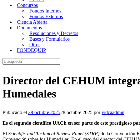
Concursos
Fondos Internos
Fondos Externos
Ciencia Abierta
Documentos
Resoluciones y Decretos
Bases y Formularios
Otros
FONDEQUIP
Buscar:
Director del CEHUM integra
Humedales
Publicado el
28 octubre 2025
28 octubre 2025
por
vidcaadmin
Es el segundo científico UACh en ser parte de este prestigioso pa
El
Scientific and Technical Review Panel (STRP)
de la Convención Ram
Convención sobre los Humedales. En el caso del director del CEHUM, 