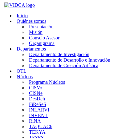
Saltar
al
Inicio
contenido
Quiénes somos
Presentación
Misión
Consejo Asesor
Organigrama
Departamentos
Departamento de Investigación
Departamento de Desarrollo e Innovación
Departamento de Creación Artística
OTL
Núcleos
Programa Núcleos
CISVo
CISNe
DesDeh
FiReSeS
INLARVI
INVENT
RiNA
TAQUACh
TEKYA
TESES