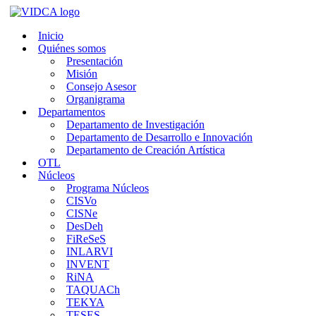
Saltar
al
Inicio
contenido
Quiénes somos
Presentación
Misión
Consejo Asesor
Organigrama
Departamentos
Departamento de Investigación
Departamento de Desarrollo e Innovación
Departamento de Creación Artística
OTL
Núcleos
Programa Núcleos
CISVo
CISNe
DesDeh
FiReSeS
INLARVI
INVENT
RiNA
TAQUACh
TEKYA
TESES