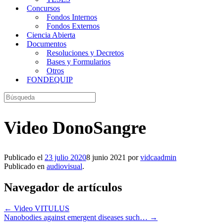
Concursos
Fondos Internos
Fondos Externos
Ciencia Abierta
Documentos
Resoluciones y Decretos
Bases y Formularios
Otros
FONDEQUIP
Buscar:
Video DonoSangre
Publicado el
23 julio 2020
8 junio 2021
por
vidcaadmin
Publicado en
audiovisual
.
Navegador de artículos
←
Video VITULUS
Nanobodies against emergent diseases such…
→