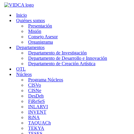
Saltar
al
Inicio
contenido
Quiénes somos
Presentación
Misión
Consejo Asesor
Organigrama
Departamentos
Departamento de Investigación
Departamento de Desarrollo e Innovación
Departamento de Creación Artística
OTL
Núcleos
Programa Núcleos
CISVo
CISNe
DesDeh
FiReSeS
INLARVI
INVENT
RiNA
TAQUACh
TEKYA
TESES