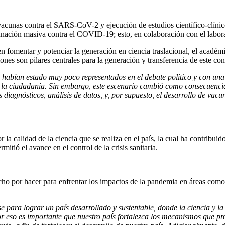
e vacunas contra el SARS-CoV-2 y ejecución de estudios científico-clíni
unación masiva contra el COVID-19; esto, en colaboración con el labor
 fomentar y potenciar la generación en ciencia traslacional, el académic
uciones son pilares centrales para la generación y transferencia de este co
a habían estado muy poco representados en el debate político y con un
 la ciudadanía. Sin embargo, este escenario cambió como consecuencia
 diagnósticos, análisis de datos, y, por supuesto, el desarrollo de vacu
 calidad de la ciencia que se realiza en el país, la cual ha contribuid
ió el avance en el control de la crisis sanitaria.
cho por hacer para enfrentar los impactos de la pandemia en áreas como
 para lograr un país desarrollado y sustentable, donde la ciencia y la
Por eso es importante que nuestro país fortalezca los mecanismos que pr