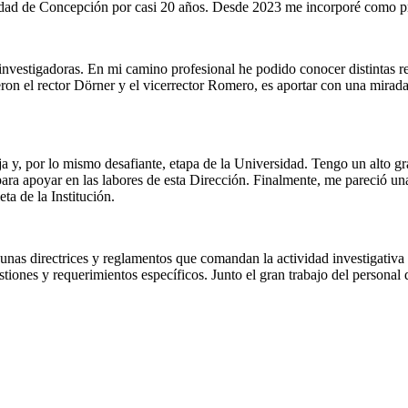
idad de Concepción por casi 20 años. Desde 2023 me incorporé como pr
s investigadoras. En mi camino profesional he podido conocer distintas 
ron el rector Dörner y el vicerrector Romero, es aportar con una mirada
eja y, por lo mismo desafiante, etapa de la Universidad. Tengo un alto 
para apoyar en las labores de esta Dirección. Finalmente, me pareció un
a de la Institución.
 algunas directrices y reglamentos que comandan la actividad investiga
stiones y requerimientos específicos. Junto el gran trabajo del person