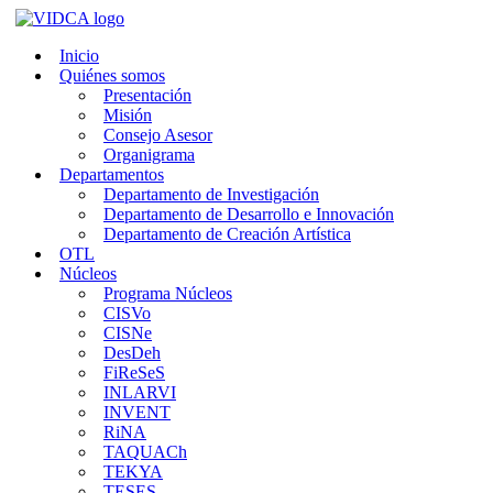
Saltar
al
Inicio
contenido
Quiénes somos
Presentación
Misión
Consejo Asesor
Organigrama
Departamentos
Departamento de Investigación
Departamento de Desarrollo e Innovación
Departamento de Creación Artística
OTL
Núcleos
Programa Núcleos
CISVo
CISNe
DesDeh
FiReSeS
INLARVI
INVENT
RiNA
TAQUACh
TEKYA
TESES