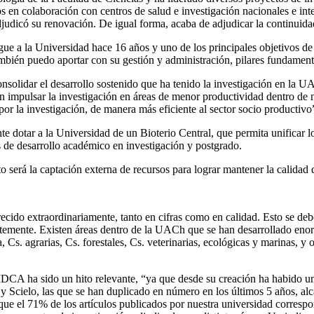
os en colaboración con centros de salud e investigación nacionales e int
dicó su renovación. De igual forma, acaba de adjudicar la continuidad 
 a la Universidad hace 16 años y uno de los principales objetivos de m
mbién puedo aportar con su gestión y administración, pilares fundamental
nsolidar el desarrollo sostenido que ha tenido la investigación en la UA
on impulsar la investigación en áreas de menor productividad dentro de 
por la investigación, de manera más eficiente al sector socio productivo
e dotar a la Universidad de un Bioterio Central, que permita unificar los
s de desarrollo académico en investigación y postgrado.
 será la captación externa de recursos para lograr mantener la calidad d
ecido extraordinariamente, tanto en cifras como en calidad. Esto se deb
ientemente. Existen áreas dentro de la UACh que se han desarrollado en
, Cs. agrarias, Cs. forestales, Cs. veterinarias, ecológicas y marinas, 
DCA ha sido un hito relevante, “ya que desde su creación ha habido un i
y Scielo, las que se han duplicado en número en los últimos 5 años, a
que el 71% de los artículos publicados por nuestra universidad correspo