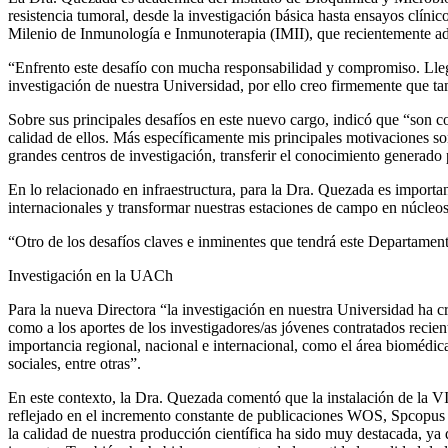
resistencia tumoral, desde la investigación básica hasta ensayos clínic
Milenio de Inmunología e Inmunoterapia (IMII), que recientemente adju
“Enfrento este desafío con mucha responsabilidad y compromiso. Llegue
investigación de nuestra Universidad, por ello creo firmemente que ta
Sobre sus principales desafíos en este nuevo cargo, indicó que “son co
calidad de ellos. Más específicamente mis principales motivaciones s
grandes centros de investigación, transferir el conocimiento generado 
En lo relacionado en infraestructura, para la Dra. Quezada es important
internacionales y transformar nuestras estaciones de campo en núcleo
“Otro de los desafíos claves e inminentes que tendrá este Departamento
Investigación en la UACh
Para la nueva Directora “la investigación en nuestra Universidad ha cr
como a los aportes de los investigadores/as jóvenes contratados rec
importancia regional, nacional e internacional, como el área biomédica
sociales, entre otras”.
En este contexto, la Dra. Quezada comentó que la instalación de la VI
reflejado en el incremento constante de publicaciones WOS, Spcopus 
la calidad de nuestra producción científica ha sido muy destacada, ya 