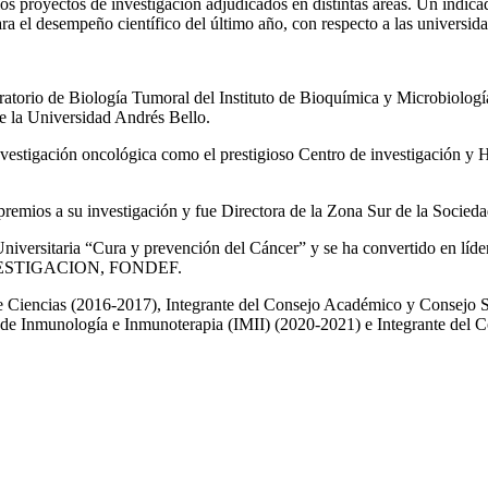
os proyectos de investigación adjudicados en distintas áreas. Un indi
a el desempeño científico del último año, con respecto a las universid
ratorio de Biología Tumoral del Instituto de Bioquímica y Microbiologí
e la Universidad Andrés Bello.
 investigación oncológica como el prestigioso Centro de investigación 
 premios a su investigación y fue Directora de la Zona Sur de la Socie
iversitaria “Cura y prevención del Cáncer” y se ha convertido en líder 
ESTIGACION, FONDEF.
de Ciencias (2016-2017), Integrante del Consejo Académico y Consejo Su
 de Inmunología e Inmunoterapia (IMII) (2020-2021) e Integrante del