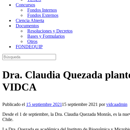
Concursos
Fondos Internos
Fondos Externos
Ciencia Abierta
Documentos
Resoluciones y Decretos
Bases y Formularios
Otros
FONDEQUIP
Buscar:
Dra. Claudia Quezada plante
VIDCA
Publicado el
15 septiembre 2021
15 septiembre 2021
por
vidcaadmin
Desde el 1 de septiembre, la Dra. Claudia Quezada Monrás, es la nuev
Chile.
La Dra. Quezada es académica del Instituto de Bioquímica y Microbiol