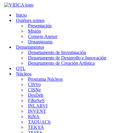
Saltar
al
Inicio
contenido
Quiénes somos
Presentación
Misión
Consejo Asesor
Organigrama
Departamentos
Departamento de Investigación
Departamento de Desarrollo e Innovación
Departamento de Creación Artística
OTL
Núcleos
Programa Núcleos
CISVo
CISNe
DesDeh
FiReSeS
INLARVI
INVENT
RiNA
TAQUACh
TEKYA
TESES