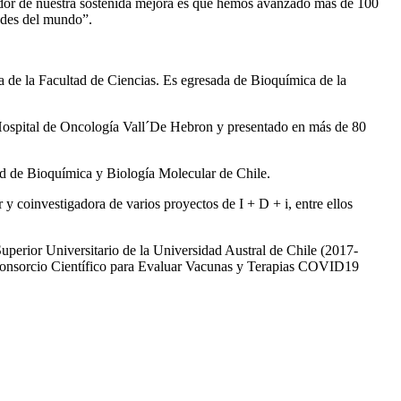
cador de nuestra sostenida mejora es que hemos avanzado más de 100
ades del mundo”.
a de la Facultad de Ciencias. Es egresada de Bioquímica de la
y Hospital de Oncología Vall´De Hebron y presentado en más de 80
dad de Bioquímica y Biología Molecular de Chile.
y coinvestigadora de varios proyectos de I + D + i, entre ellos
perior Universitario de la Universidad Austral de Chile (2017-
 Consorcio Científico para Evaluar Vacunas y Terapias COVID19