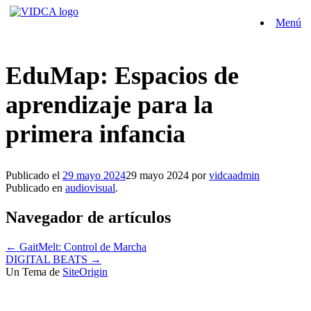
Saltar
Menú
al
contenido
EduMap: Espacios de
aprendizaje para la
primera infancia
Publicado el
29 mayo 2024
29 mayo 2024
por
vidcaadmin
Publicado en
audiovisual
.
Navegador de artículos
←
GaitMelt: Control de Marcha
DIGITAL BEATS
→
Un Tema de
SiteOrigin