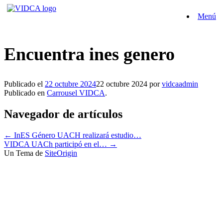
Saltar
Menú
al
contenido
Encuentra ines genero
Publicado el
22 octubre 2024
22 octubre 2024
por
vidcaadmin
Publicado en
Carrousel VIDCA
.
Navegador de artículos
←
InES Género UACH realizará estudio…
VIDCA UACh participó en el…
→
Un Tema de
SiteOrigin