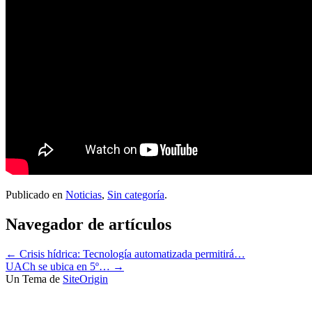
Publicado en
Noticias
,
Sin categoría
.
Navegador de artículos
←
Crisis hídrica: Tecnología automatizada permitirá…
UACh se ubica en 5º…
→
Un Tema de
SiteOrigin