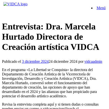
Saltar
Menú
al
contenido
Entrevista: Dra. Marcela
Hurtado Directora de
Creación artística VIDCA
Publicado el
3 diciembre 2024
24 diciembre 2024
por
vidcaadmin
En el programa «La Libertad se Conquista» la directora del
Departamento de Creación Artística de la Vicerrectoría de
Investigación, Desarrollo y Creación Artística (VIDCA), Dra.
Marcela Hurtado, conversó sobre el funcionamiento del
departamento de creación, las opciones de apoyo que han
desarrollado en el 2024 y las alianzas que han propiciado para
potenciar el desarrollo artístico académico.
Revisa la entrevista completa aquí y si tienen dudas o consultas
pueden enviar un correo a vidcacreacion@uach.cl