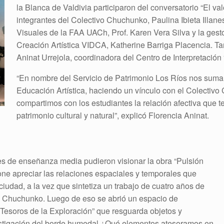
la Blanca de Valdivia participaron del conversatorio “El va
integrantes del Colectivo Chuchunko, Paulina Ibieta Illanes
Visuales de la FAA UACh, Prof. Karen Vera Silva y la ges
Creación Artística VIDCA, Katherine Barriga Placencia. Ta
Aninat Urrejola, coordinadora del Centro de Interpretació
“En nombre del Servicio de Patrimonio Los Ríos nos suma
Educación Artística, haciendo un vínculo con el Colectiv
compartimos con los estudiantes la relación afectiva que 
patrimonio cultural y natural”, explicó Florencia Aninat.
tes de enseñanza media pudieron visionar la obra “Pulsión
ne apreciar las relaciones espaciales y temporales que
iudad, a la vez que sintetiza un trabajo de cuatro años de
ivo Chuchunko. Luego de eso se abrió un espacio de
 Tesoros de la Exploración” que resguarda objetos y
stigación del borde humedal ¿Qué elementos atesoramos en