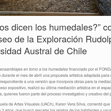
os dicen los humedales?” c
useo de la Exploración Rud
rsidad Austral de Chile
 ensamblajes en torno a los humedales
financiado por el FONDA
ó durante el mes de abril una propuesta artística adaptada para 
respondiente a una versión que incorpora obras para la mediaci
so expositivo, realizó su última mediación artística en el espa
 quienes fueron parte del proceso investigativo y creativo del 
cuela de Artes Visuales (UACh), Karen Vera Silva, comentó que 
te 3 años, que buscó rescatar los relatos de los habitantes y u