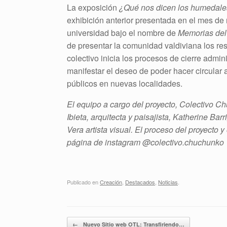
La exposición
¿Qué nos dicen los humedal
exhibición anterior presentada en el mes de
universidad bajo el nombre de
Memorias del
de presentar la comunidad valdiviana los resu
colectivo inicia los procesos de cierre admini
manifestar el deseo de poder hacer circular a
públicos en nuevas localidades.
El equipo a cargo del proyecto, Colectivo C
Ibieta, arquitecta y paisajista, Katherine Bar
Vera artista visual. El proceso del proyecto y
página de instagram @colectivo.chuchunko
Publicado en
Creación
,
Destacados
,
Noticias
.
Navegador de artículos
←
Nuevo Sitio web OTL: Transfiriendo…