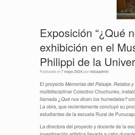
Exposición “¿Qué n
exhibición en el M
Philippi de la Unive
Publicado el
7 mayo 2024
por
vidcaadmin
El proyecto
Memorias del Paisaje. Relatos y
multidisciplinar Colectivo Chuchunko, instal
llamada
¿Qué nos dicen los humedales?
cor
La obra, que recientemente concluyó su proce
estudiantes de la escuela Rural de Punucapa,
La directora del proyecto y docente de la es
investigación artística llevada a cabo duran