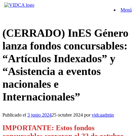
Saltar
Menú
al
contenido
(CERRADO) InES Género
lanza fondos concursables:
“Artículos Indexados” y
“Asistencia a eventos
nacionales e
Internacionales”
Publicado el
3 junio 2024
25 octubre 2024
por
vidcaadmin
IMPORTANTE: Estos fondos
concursables cerraron el 22 de octubre