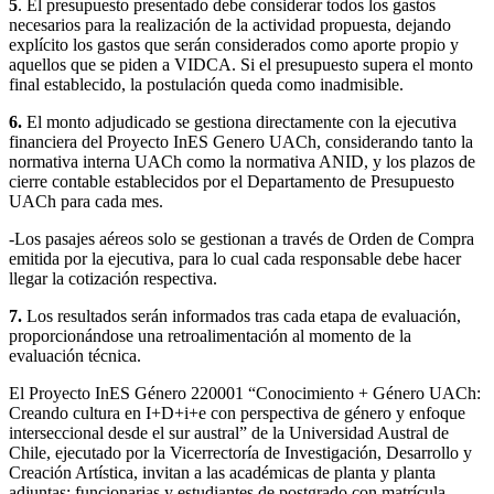
5
. El presupuesto presentado debe considerar todos los gastos
necesarios para la realización de la actividad propuesta, dejando
explícito los gastos que serán considerados como aporte propio y
aquellos que se piden a VIDCA. Si el presupuesto supera el monto
final establecido, la postulación queda como inadmisible.
6.
El monto adjudicado se gestiona directamente con la ejecutiva
financiera del Proyecto InES Genero UACh, considerando tanto la
normativa interna UACh como la normativa ANID, y los plazos de
cierre contable establecidos por el Departamento de Presupuesto
UACh para cada mes.
-Los pasajes aéreos solo se gestionan a través de Orden de Compra
emitida por la ejecutiva, para lo cual cada responsable debe hacer
llegar la cotización respectiva.
7.
Los resultados serán informados tras cada etapa de evaluación,
proporcionándose una retroalimentación al momento de la
evaluación técnica.
El Proyecto InES Género 220001 “Conocimiento + Género UACh:
Creando cultura en I+D+i+e con perspectiva de género y enfoque
interseccional desde el sur austral” de la Universidad Austral de
Chile, ejecutado por la Vicerrectoría de Investigación, Desarrollo y
Creación Artística, invitan a las académicas de planta y planta
adjuntas; funcionarias y estudiantes de postgrado con matrícula