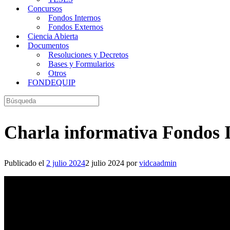
Concursos
Fondos Internos
Fondos Externos
Ciencia Abierta
Documentos
Resoluciones y Decretos
Bases y Formularios
Otros
FONDEQUIP
Buscar:
Charla informativa Fondos 
Publicado el
2 julio 2024
2 julio 2024
por
vidcaadmin