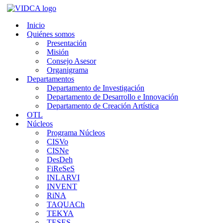
Saltar
al
Inicio
contenido
Quiénes somos
Presentación
Misión
Consejo Asesor
Organigrama
Departamentos
Departamento de Investigación
Departamento de Desarrollo e Innovación
Departamento de Creación Artística
OTL
Núcleos
Programa Núcleos
CISVo
CISNe
DesDeh
FiReSeS
INLARVI
INVENT
RiNA
TAQUACh
TEKYA
TESES