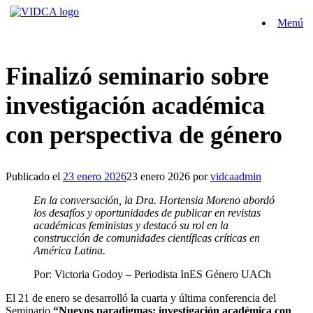
Saltar
Menú
al
contenido
Finalizó seminario sobre
investigación académica
con perspectiva de género
Publicado el
23 enero 2026
23 enero 2026
por
vidcaadmin
En la conversación, la Dra. Hortensia Moreno abordó
los desafíos y oportunidades de publicar en revistas
académicas feministas y destacó su rol en la
construcción de comunidades científicas críticas en
América Latina.
Por: Victoria Godoy – Periodista InES Género UACh
El 21 de enero se desarrolló la cuarta y última conferencia del
Seminario
“Nuevos paradigmas: investigación académica con