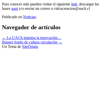
Para conocer más pueden visitar el siguiente
link
, descargar las
bases
aquí
y/o enviar un correo a vidcacreacion@uach.cl
Publicado en
Noticias
.
Navegador de artículos
←
La UACh impulsa la innovación…
Banner fondo de cultura circulación
→
Un Tema de
SiteOrigin