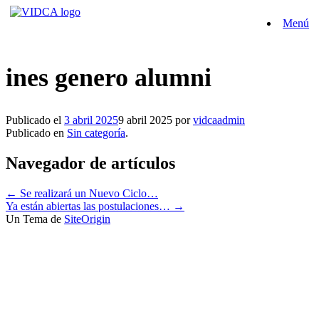
Saltar
Menú
al
contenido
ines genero alumni
Publicado el
3 abril 2025
9 abril 2025
por
vidcaadmin
Publicado en
Sin categoría
.
Navegador de artículos
←
Se realizará un Nuevo Ciclo…
Ya están abiertas las postulaciones…
→
Un Tema de
SiteOrigin