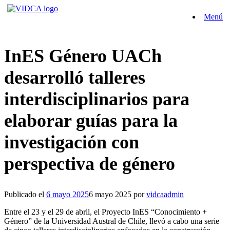
Saltar
Menú
al
contenido
InES Género UACh
desarrolló talleres
interdisciplinarios para
elaborar guías para la
investigación con
perspectiva de género
Publicado el
6 mayo 2025
6 mayo 2025
por
vidcaadmin
Entre el 23 y el 29 de abril, el Proyecto InES “Conocimiento +
Género” de la Universidad Austral de Chile, llevó a cabo una serie