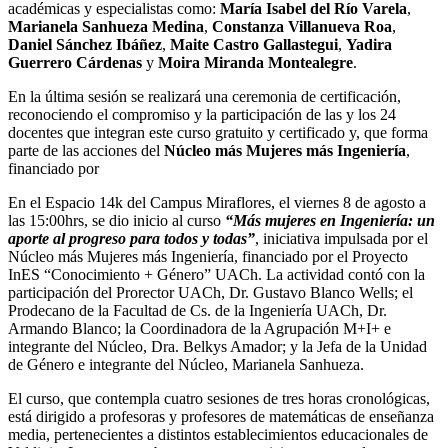
académicas y especialistas como:
María Isabel del Río Varela
,
Marianela Sanhueza Medina
,
Constanza Villanueva Roa
,
Daniel Sánchez Ibáñez
,
Maite Castro Gallastegui
,
Yadira
Guerrero Cárdenas
y
Moira Miranda Montealegre
.
En la última sesión se realizará una ceremonia de certificación,
reconociendo el compromiso y la participación de las y los 24
docentes que integran este curso gratuito y certificado y, que forma
parte de las acciones del
Núcleo más Mujeres más Ingeniería
,
financiado por
En el Espacio 14k del Campus Miraflores, el viernes 8 de agosto a
las 15:00hrs, se dio inicio al curso
“Más mujeres en Ingeniería: un
aporte al progreso para todos y todas”
, iniciativa impulsada por el
Núcleo más Mujeres más Ingeniería, financiado por el Proyecto
InES “Conocimiento + Género” UACh. La actividad contó con la
participación del Prorector UACh, Dr. Gustavo Blanco Wells; el
Prodecano de la Facultad de Cs. de la Ingeniería UACh, Dr.
Armando Blanco; la Coordinadora de la Agrupación M+I+ e
integrante del Núcleo, Dra. Belkys Amador; y la Jefa de la Unidad
de Género e integrante del Núcleo, Marianela Sanhueza.
El curso, que contempla cuatro sesiones de tres horas cronológicas,
está dirigido a profesoras y profesores de matemáticas de enseñanza
media, pertenecientes a distintos establecimientos educacionales de