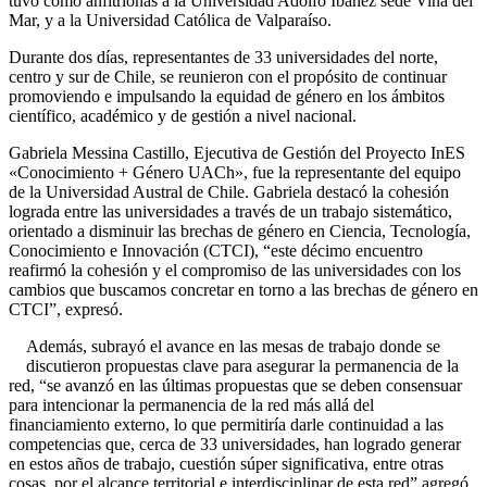
tuvo como anfitrionas a la Universidad Adolfo Ibáñez sede Viña del
Mar, y a la Universidad Católica de Valparaíso.
Durante dos días, representantes de 33 universidades del norte,
centro y sur de Chile, se reunieron con el propósito de continuar
promoviendo e impulsando la equidad de género en los ámbitos
científico, académico y de gestión a nivel nacional.
Gabriela Messina Castillo, Ejecutiva de Gestión del Proyecto InES
«Conocimiento + Género UACh», fue la representante del equipo
de la Universidad Austral de Chile. Gabriela destacó la cohesión
lograda entre las universidades a través de un trabajo sistemático,
orientado a disminuir las brechas de género en Ciencia, Tecnología,
Conocimiento e Innovación (CTCI), “este décimo encuentro
reafirmó la cohesión y el compromiso de las universidades con los
cambios que buscamos concretar en torno a las brechas de género en
CTCI”, expresó.
Además, subrayó el avance en las mesas de trabajo donde se
discutieron propuestas clave para asegurar la permanencia de la
red, “se avanzó en las últimas propuestas que se deben consensuar
para intencionar la permanencia de la red más allá del
financiamiento externo, lo que permitiría darle continuidad a las
competencias que, cerca de 33 universidades, han logrado generar
en estos años de trabajo, cuestión súper significativa, entre otras
cosas, por el alcance territorial e interdisciplinar de esta red” agregó.