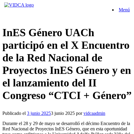
Saltar
Menú
al
contenido
InES Género UACh
participó en el X Encuentro
de la Red Nacional de
Proyectos InES Género y en
el lanzamiento del II
Congreso “CTCI + Género”
Publicado el
3 junio 2025
3 junio 2025
por
vidcaadmin
Durante el 28 y 29 de mayo se desarrolló el décimo Encuentro de la
Red Nacional de Proyectos InES Género, que en esta oportunidad