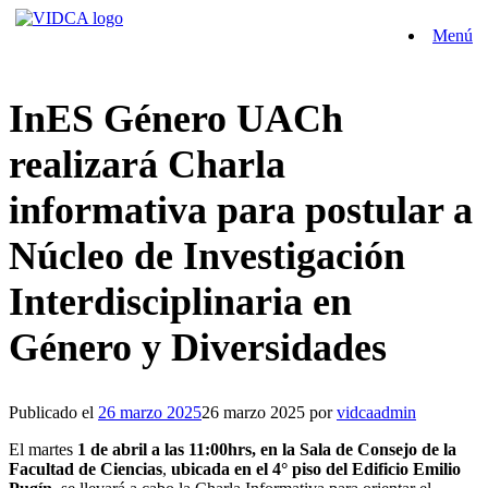
Saltar
Menú
al
contenido
InES Género UACh
realizará Charla
informativa para postular a
Núcleo de Investigación
Interdisciplinaria en
Género y Diversidades
Publicado el
26 marzo 2025
26 marzo 2025
por
vidcaadmin
El martes
1 de abril a las 11:00hrs, en la Sala de Consejo de la
Facultad de Ciencias
,
ubicada en el 4° piso del Edificio Emilio