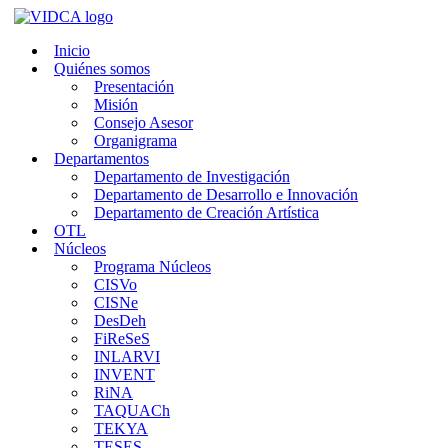
Saltar
al
Inicio
contenido
Quiénes somos
Presentación
Misión
Consejo Asesor
Organigrama
Departamentos
Departamento de Investigación
Departamento de Desarrollo e Innovación
Departamento de Creación Artística
OTL
Núcleos
Programa Núcleos
CISVo
CISNe
DesDeh
FiReSeS
INLARVI
INVENT
RiNA
TAQUACh
TEKYA
TESES