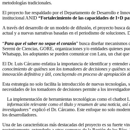
metodologías tradicionales.
El proyecto fue respaldado por el Departamento de Desarrollo e Innov
institucional ANID
“Fortalecimiento de las capacidades de I+D pa
A través del desarrollo de un modelo de difusión, el proyecto busca da
actual y a nuevas narrativas basadas en el periodismo de soluciones. De
“
Para que el saber no seque el corazón
” busca diseñar mecanismos de
Seremi de Ciencias, GORE, organizaciones y/o entidades quienes pueden 
Whatsapp, los adoptantes se pueden comunicar con Lara, un chat que 
El Dr. Luis Cárcamo enfatiza la importancia de identificar y entender
conocimiento
de quiénes son los tomadores de decisiones y quiénes so
innovación definitiva y útil, concluyendo en proceso de apropiación d
Esta estrategia no solo facilita la introducción de nuevas tecnologías
necesidades de los tomadores de decisiones permite a los investigador
La implementación de herramientas tecnológicas como el chatbot Lar
información relevante como el título y resumen de una noticia, así
investigadores”
explicó el Dr. Cárcamo. Este enfoque no solo moderni
los desarrolladores.
Una de las características más destacadas del proyecto es su fuerte vin
posteriormente, extenderlo a otras comunas de la Región de los Ríos.