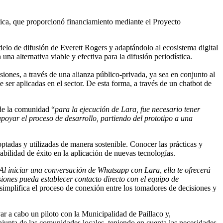
tica, que proporcionó financiamiento mediante el Proyecto
odelo de difusión de Everett Rogers y adaptándolo al ecosistema digital
una alternativa viable y efectiva para la difusión periodística.
ones, a través de una alianza público-privada, ya sea en conjunto al
ser aplicadas en el sector. De esta forma, a través de un chatbot de
 de la comunidad “
para la ejecución de Lara, fue necesario tener
poyar el proceso de desarrollo, partiendo del prototipo a una
optadas y utilizadas de manera sostenible. Conocer las prácticas y
bilidad de éxito en la aplicación de nuevas tecnologías.
Al iniciar una conversación de Whatsapp con Lara, ella te ofrecerá
siones pueda establecer contacto directo con el equipo de
implifica el proceso de conexión entre los tomadores de decisiones y
var a cabo un piloto con la Municipalidad de Paillaco y,
njunta de las comunidades locales, teniendo en cuenta las necesidades