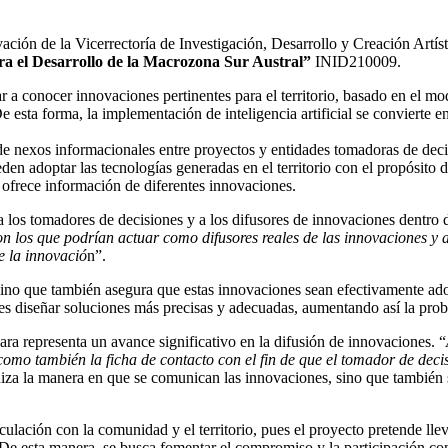
ación de la Vicerrectoría de Investigación, Desarrollo y Creación Artís
ra el Desarrollo de la Macrozona Sur Austral”
INID210009.
r a conocer innovaciones pertinentes para el territorio, basado en el m
 esta forma, la implementación de inteligencia artificial se convierte en 
 nexos informacionales entre proyectos y entidades tomadoras de decisi
adoptar las tecnologías generadas en el territorio con el propósito de 
ofrece información de diferentes innovaciones.
 a los tomadores de decisiones y a los difusores de innovaciones dentro
n los que podrían actuar como difusores reales de las innovaciones y a
e la innovació
n”.
, sino que también asegura que estas innovaciones sean efectivamente ad
es diseñar soluciones más precisas y adecuadas, aumentando así la proba
a representa un avance significativo en la difusión de innovaciones. “
 como también la ficha de contacto con el fin de que el tomador de deci
za la manera en que se comunican las innovaciones, sino que también s
culación con la comunidad y el territorio, pues el proyecto pretende lle
 De esta manera, se busca fomentar el compromiso y la participación co