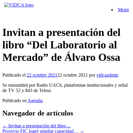
Saltar
Menú
al
contenido
Invitan a presentación del
libro “Del Laboratorio al
Mercado” de Álvaro Ossa
Publicado el
22 octubre 2021
22 octubre 2021
por
vidcaadmin
Se transmitirá por Radio UACh, plataformas institucionales y señal
de TV 52 y 843 de Telsur.
Publicado en
Agenda
.
Navegador de artículos
←
Invitan a presentación del libro…
Proyecto FIC logró ampliar capacidad…
→