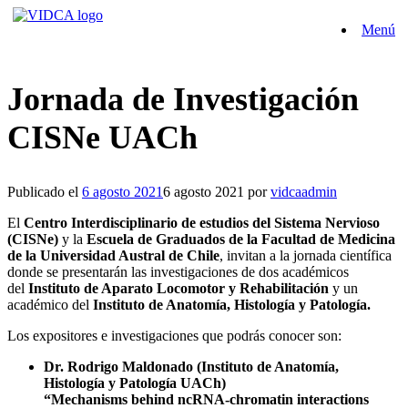
Saltar
Menú
al
contenido
Jornada de Investigación
CISNe UACh
Publicado el
6 agosto 2021
6 agosto 2021
por
vidcaadmin
El
Centro Interdisciplinario de estudios del Sistema Nervioso
(CISNe)
y la
Escuela de Graduados
de la Facultad de Medicina
de la Universidad Austral de Chile
, invitan a la jornada científica
donde se presentarán las investigaciones de dos académicos
del
Instituto de Aparato Locomotor
y Rehabilitación
y un
académico del
Instituto de Anatomía, Histología y Patología.
Los expositores e investigaciones que podrás conocer son:
Dr. Rodrigo Maldonado (Instituto de Anatomía,
Histología y Patología UACh)
“Mechanisms behind ncRNA-chromatin interactions