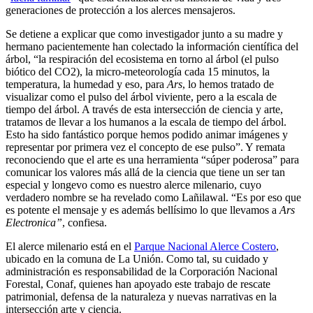
generaciones de protección a los alerces mensajeros.
Se detiene a explicar que como investigador junto a su madre y
hermano pacientemente han colectado la información científica del
árbol, “la respiración del ecosistema en torno al árbol (el pulso
biótico del CO2), la micro-meteorología cada 15 minutos, la
temperatura, la humedad y eso, para
Ars
, lo hemos tratado de
visualizar como el pulso del árbol viviente, pero a la escala de
tiempo del árbol. A través de esta intersección de ciencia y arte,
tratamos de llevar a los humanos a la escala de tiempo del árbol.
Esto ha sido fantástico porque hemos podido animar imágenes y
representar por primera vez el concepto de ese pulso”. Y remata
reconociendo que el arte es una herramienta “súper poderosa” para
comunicar los valores más allá de la ciencia que tiene un ser tan
especial y longevo como es nuestro alerce milenario, cuyo
verdadero nombre se ha revelado como Lañilawal. “Es por eso que
es potente el mensaje y es además bellísimo lo que llevamos a
Ars
Electronica”
, confiesa.
El alerce milenario está en el
Parque Nacional Alerce Costero
,
ubicado en la comuna de La Unión. Como tal, su cuidado y
administración es responsabilidad de la Corporación Nacional
Forestal, Conaf, quienes han apoyado este trabajo de rescate
patrimonial, defensa de la naturaleza y nuevas narrativas en la
intersección arte y ciencia.