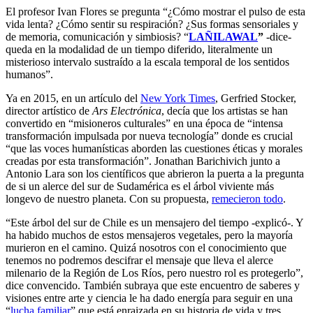
El profesor Ivan Flores se pregunta “¿Cómo mostrar el pulso de esta
vida lenta? ¿Cómo sentir su respiración? ¿Sus formas sensoriales y
de memoria, comunicación y simbiosis? “
LAÑILAWAL
”
-dice-
queda en la modalidad de un tiempo diferido, literalmente un
misterioso intervalo sustraído a la escala temporal de los sentidos
humanos”.
Ya en 2015, en un artículo del
New York Times
, Gerfried Stocker,
director artístico de
Ars Electrónica
, decía que los artistas se han
convertido en “misioneros culturales” en una época de “intensa
transformación impulsada por nueva tecnología” donde es crucial
“que las voces humanísticas aborden las cuestiones éticas y morales
creadas por esta transformación”. Jonathan Barichivich junto a
Antonio Lara son los científicos que abrieron la puerta a la pregunta
de si un alerce del sur de Sudamérica es el árbol viviente más
longevo de nuestro planeta. Con su propuesta,
remecieron todo
.
“Este árbol del sur de Chile es un mensajero del tiempo -explicó-. Y
ha habido muchos de estos mensajeros vegetales, pero la mayoría
murieron en el camino. Quizá nosotros con el conocimiento que
tenemos no podremos descifrar el mensaje que lleva el alerce
milenario de la Región de Los Ríos, pero nuestro rol es protegerlo”,
dice convencido. También subraya que este encuentro de saberes y
visiones entre arte y ciencia le ha dado energía para seguir en una
“
lucha familiar
” que está enraizada en su historia de vida y tres