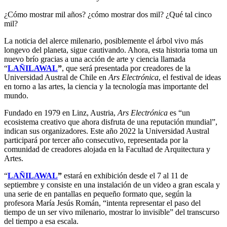
¿Cómo mostrar mil años? ¿cómo mostrar dos mil? ¿Qué tal cinco
mil?
La noticia del alerce milenario, posiblemente el árbol vivo más
longevo del planeta, sigue cautivando. Ahora, esta historia toma un
nuevo brío gracias a una acción de arte y ciencia llamada
“
LAÑILAWAL
”
, que será presentada por creadores de la
Universidad Austral de Chile en
Ars Electrónica
, el festival de ideas
en torno a las artes, la ciencia y la tecnología mas importante del
mundo.
Fundado en 1979 en Linz, Austria,
Ars Electrónica
es “un
ecosistema creativo que ahora disfruta de una reputación mundial”,
indican sus organizadores. Este año 2022 la Universidad Austral
participará por tercer año consecutivo, representada por la
comunidad de creadores alojada en la Facultad de Arquitectura y
Artes.
“
LAÑILAWAL
”
estará en exhibición desde el 7 al 11 de
septiembre y consiste en una instalación de un video a gran escala y
una serie de en pantallas en pequeño formato que, según la
profesora María Jesús Román, “intenta representar el paso del
tiempo de un ser vivo milenario, mostrar lo invisible” del transcurso
del tiempo a esa escala.