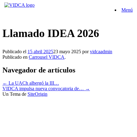
Saltar
Menú
al
contenido
Llamado IDEA 2026
Publicado el
15 abril 2025
23 mayo 2025
por
vidcaadmin
Publicado en
Carrousel VIDCA
.
Navegador de artículos
←
La UACh albergó la III…
VIDCA impulsa nueva convocatoria de…
→
Un Tema de
SiteOrigin