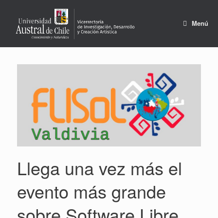
Saltar
al
contenido
Menú
Llega una vez más el
evento más grande
sobre Software Libre